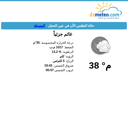
حالة الطقس الأن في عين الحجل -
المسيلة
غائم جزئياً
درجة الحرارة المحسوسة:
35°م
الضغط:
1017 م.ب
الرطوبة:
% 13.2
الرؤية:
كلم
الرياح:
5 كلم/س
38 °م
شروق الشمس:
19:42
غروب الشمس
05:57