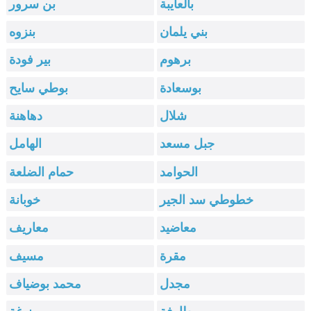
بالعايبة
بن سرور
بني يلمان
بنزوه
برهوم
بير فودة
بوسعادة
بوطي سايح
شلال
دهاهنة
جبل مسعد
الهامل
الحوامد
حمام الضلعة
خطوطي سد الجير
خوبانة
معاضيد
معاريف
مقرة
مسيف
مجدل
محمد بوضياف