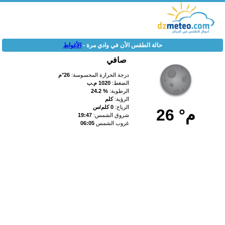
حالة الطقس الأن في وادي مرة -
الأغواط
صافي
درجة الحرارة المحسوسة:
26°م
الضغط:
1020 م.ب
الرطوبة:
% 24.2
الرؤية:
كلم
الرياح:
0 كلم/س
26 °م
شروق الشمس:
19:47
غروب الشمس
06:05