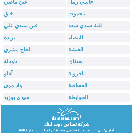
حاسي رمل
عين ماضي
تاجموت
خنق
قلتة سيدي سعد
عين سيدي علي
البيضاء
بريدة
الغيشة
الحاج مشري
سبقاق
تاويالة
تاجرونة
آفلو
العسافية
واد مزي
الحوايطة
سيدي بوزيد
شركة تضامن دوت لينك
العنوان:
حي 200 مسكن تساهمي, عمارة 2 رقم 11, ب.ب.ع 34000